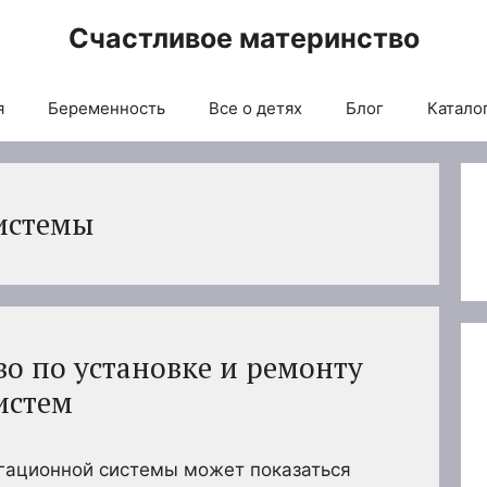
Счастливое материнство
я
Беременность
Все о детях
Блог
Каталог
истемы
во по установке и ремонту
истем
игационной системы может показаться