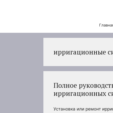
Перейти
к
содержимому
Главна
ирригационные с
Полное руководст
ирригационных с
Установка или ремонт ирр