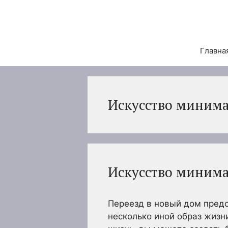
Перейти
к
содержимому
Главна
Искусство минима
Искусство минима
Переезд в новый дом пред
несколько иной образ жиз