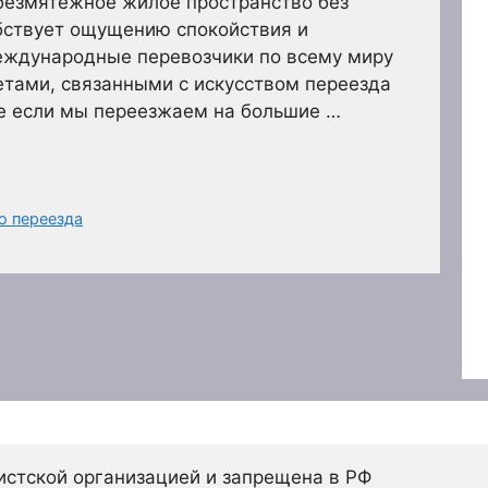
безмятежное жилое пространство без
бствует ощущению спокойствия и
еждународные перевозчики по всему миру
етами, связанными с искусством переезда
е если мы переезжаем на большие …
о переезда
истской организацией и запрещена в РФ