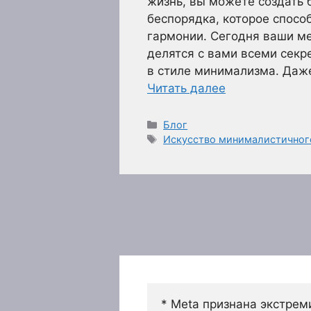
жизнь, вы можете создать 
беспорядка, которое спосо
гармонии. Сегодня ваши м
делятся с вами всеми секр
в стиле минимализма. Даж
Читать далее
Рубрики
Блог
Метки
Искусство минималистичног
* Meta признана экстрем