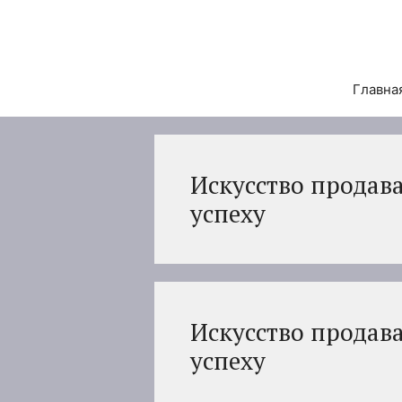
Перейти
к
содержимому
Главна
Искусство продава
успеху
Искусство продава
успеху