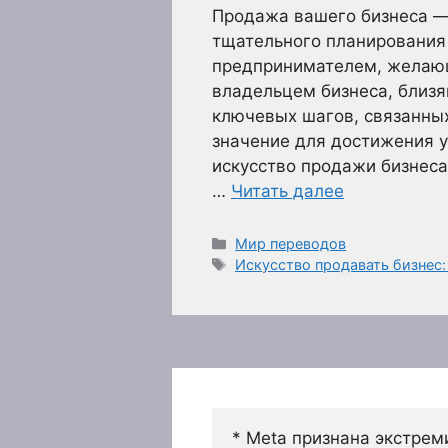
Продажа вашего бизнеса —
тщательного планирования
предпринимателем, желающ
владельцем бизнеса, близ
ключевых шагов, связанны
значение для достижения у
искусство продажи бизнеса
…
Читать далее
Рубрики
Мир переводов
Метки
Искусство продавать бизнес:
* Meta признана экстрем