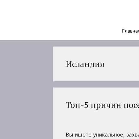
Перейти
к
содержимому
Главна
Исландия
Топ-5 причин пос
Вы ищете уникальное, зах