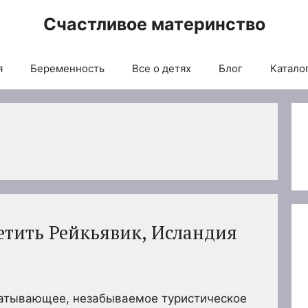
Счастливое материнство
я
Беременность
Все о детях
Блог
Каталог
етить Рейкьявик, Исландия
ватывающее, незабываемое туристическое