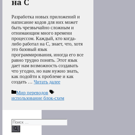
на C
Разработка новых приложений и
написание кодов для них может
быть чрезвычайно сложным и
отнимающим много времени
процессом. Каждый, кто когда-
либо работал на C, знает, что, хотя
это базовый язык
программирования, иногда его все
равно трудно понять. Этот язык
дает нам возможность создавать
что угодно, но нам нужно знать,
как подойти к проблеме и как
создать …
Читать далее
Рубрики
Метки
Мир переводов
использование блок-схем
Поиск: