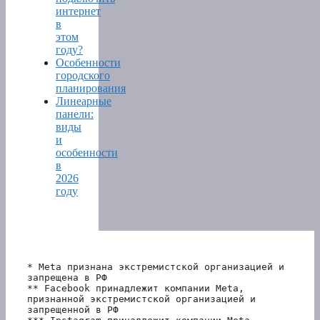
интернет
в
этом
году?
Особенности
городского
планирования
Линеарные
панели:
виды
и
особенности
в
2026
году
* Meta признана экстремистской организацией и 
запрещена в РФ
** Facebook принадлежит компании Meta, 
признанной экстремистской организацией и 
запрещенной в РФ