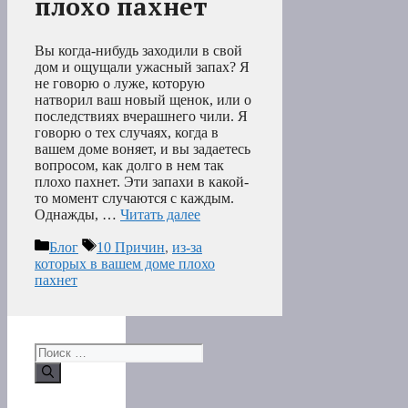
плохо пахнет
Вы когда-нибудь заходили в свой
дом и ощущали ужасный запах? Я
не говорю о луже, которую
натворил ваш новый щенок, или о
последствиях вчерашнего чили. Я
говорю о тех случаях, когда в
вашем доме воняет, и вы задаетесь
вопросом, как долго в нем так
плохо пахнет. Эти запахи в какой-
то момент случаются с каждым.
Однажды, …
Читать далее
Рубрики
Метки
Блог
10 Причин
,
из-за
которых в вашем доме плохо
пахнет
Поиск: