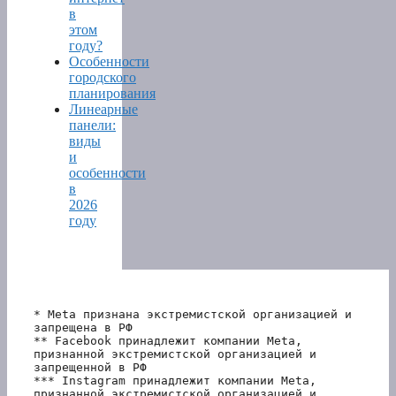
в
этом
году?
Особенности
городского
планирования
Линеарные
панели:
виды
и
особенности
в
2026
году
* Meta признана экстремистской организацией и 
запрещена в РФ
** Facebook принадлежит компании Meta, 
признанной экстремистской организацией и 
запрещенной в РФ
*** Instagram принадлежит компании Meta, 
признанной экстремистской организацией и 