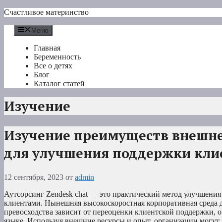
Перейти
Счастливое материнство
к
содержимому
Меню
Главная
Беременность
Все о детях
Блог
Каталог статей
Изучение
Изучение преимуществ внешне
для улучшения поддержки кли
12 сентября, 2023
от
admin
Аутсорсинг Zendesk chat — это практический метод улучшения
клиентами. Нынешняя высокоскоростная корпоративная среда д
превосходства зависит от переоценки клиентской поддержки, о
языке. Используя внешние ресурсы и опыт, организации могут