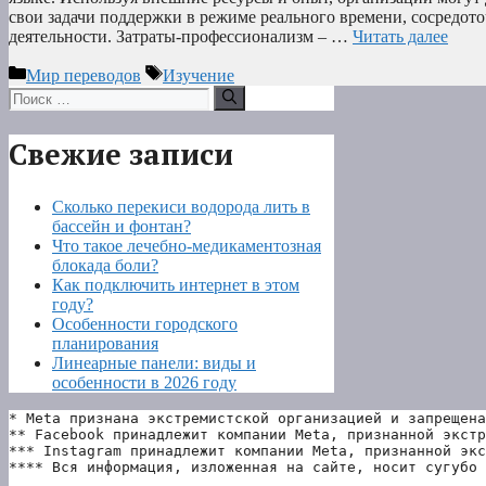
свои задачи поддержки в режиме реального времени, сосредот
деятельности. Затраты-профессионализм – …
Читать далее
Рубрики
Метки
Мир переводов
Изучение
Поиск:
Свежие записи
Сколько перекиси водорода лить в
бассейн и фонтан?
Что такое лечебно-медикаментозная
блокада боли?
Как подключить интернет в этом
году?
Особенности городского
планирования
Линеарные панели: виды и
особенности в 2026 году
* Meta признана экстремистской организацией и запрещена
** Facebook принадлежит компании Meta, признанной экстр
*** Instagram принадлежит компании Meta, признанной экс
**** Вся информация, изложенная на сайте, носит сугубо 