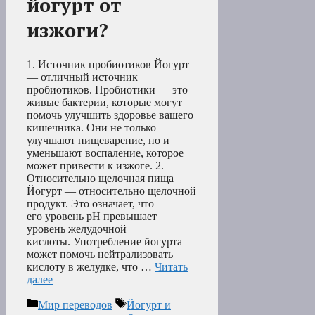
йогурт от
изжоги?
1. Источник пробиотиков Йогурт
— отличный источник
пробиотиков. Пробиотики — это
живые бактерии, которые могут
помочь улучшить здоровье вашего
кишечника. Они не только
улучшают пищеварение, но и
уменьшают воспаление, которое
может привести к изжоге. 2.
Относительно щелочная пища
Йогурт — относительно щелочной
продукт. Это означает, что
его уровень pH превышает
уровень желудочной
кислоты. Употребление йогурта
может помочь нейтрализовать
кислоту в желудке, что …
Читать
далее
Рубрики
Метки
Мир переводов
Йогурт и