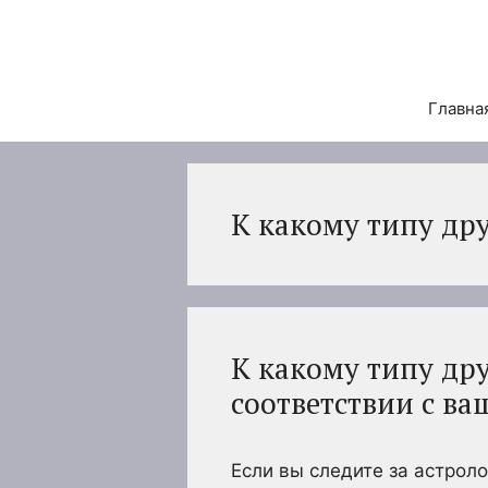
Перейти
к
содержимому
Главна
К какому типу дру
К какому типу дру
соответствии с в
Если вы следите за астроло