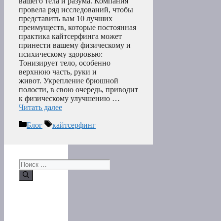
вашего тела и разума. Компания
провела ряд исследований, чтобы
представить вам 10 лучших
преимуществ, которые постоянная
практика кайтсерфинга может
принести вашему физическому и
психическому здоровью:
Тонизирует тело, особенно
верхнюю часть, руки и
живот. Укрепление брюшной
полости, в свою очередь, приводит
к физическому улучшению …
Читать далее
Рубрики
Метки
Блог
кайтсерфинг
Поиск: