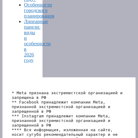
Особенности
городского
планирования
Линеарные
панели:
виды
и
особенности
в
2026
году
* Meta признана экстремистской организацией и 
запрещена в РФ
** Facebook принадлежит компании Meta, 
признанной экстремистской организацией и 
запрещенной в РФ
*** Instagram принадлежит компании Meta, 
признанной экстремистской организацией и 
запрещенной в РФ 
**** Вся информация, изложенная на сайте, 
носит сугубо рекомендательный характер и не 