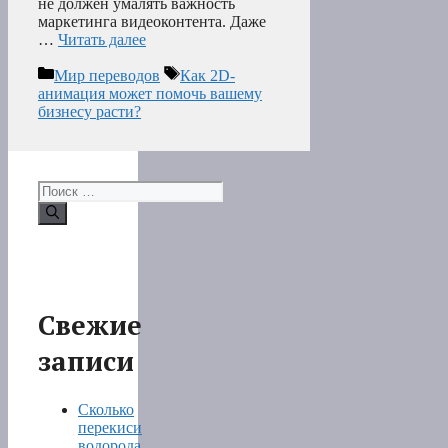
не должен умалять важность
маркетинга видеоконтента. Даже
…
Читать далее
Рубрики
Метки
Мир переводов
Как 2D-
анимация может помочь вашему
бизнесу расти?
Поиск:
Свежие
записи
Сколько
перекиси
водорода