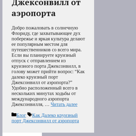
Джексонвилл от
аэропорта
Добро пожаловать в солнечную
Флориду, где захватывающее дух
побережье и яркая культура делают
ее популярным местом для
путешественников со всего мира.
Если вы планируете круизный
отпуск с отправлением из
круизного порта Джексонвилл, в
голову может прийти вопрос: “Как
далеко круизный порт
Джексонвилл от аэропорта?”
Удобно расположенный всего в
нескольких минутах ходьбы от
международного аэропорта
Джексонвилля, …
Читать далее
Рубрики
Метки
Блог
Как Далеко круизный
порт Джексонвилл от аэропорта