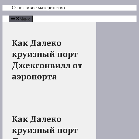
Перейти
Счастливое материнство
к
содержимому
Меню
Как Далеко
круизный порт
Джексонвилл от
аэропорта
Как Далеко
круизный порт