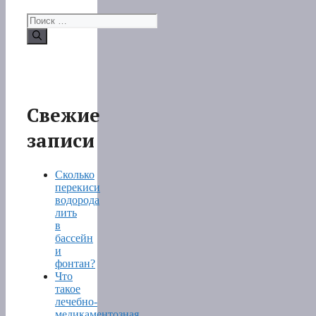
Поиск:
Свежие
записи
Сколько
перекиси
водорода
лить
в
бассейн
и
фонтан?
Что
такое
лечебно-
медикаментозная