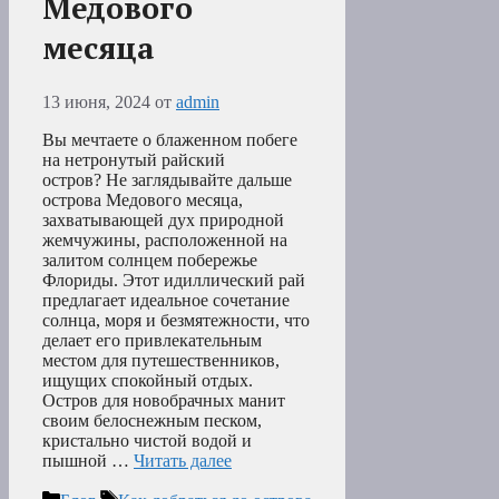
Медового
месяца
13 июня, 2024
от
admin
Вы мечтаете о блаженном побеге
на нетронутый райский
остров? Не заглядывайте дальше
острова Медового месяца,
захватывающей дух природной
жемчужины, расположенной на
залитом солнцем побережье
Флориды. Этот идиллический рай
предлагает идеальное сочетание
солнца, моря и безмятежности, что
делает его привлекательным
местом для путешественников,
ищущих спокойный отдых.
Остров для новобрачных манит
своим белоснежным песком,
кристально чистой водой и
пышной …
Читать далее
Рубрики
Метки