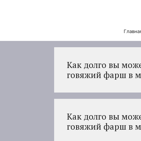
Перейти
к
содержимому
Главна
Как долго вы мож
говяжий фарш в м
Как долго вы мож
говяжий фарш в м