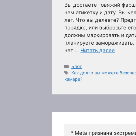
Вы достаете говяжий фарш 
нем этикетку и дату. Вы <
лет. Что вы делаете? Пред
порядке, или выбросьте его
должны маркировать и дат
планируете замораживать. 
нет …
Читать далее
Рубрики
Блог
Метки
Как долго вы можете безопа
камере?
* Meta признана экстрем