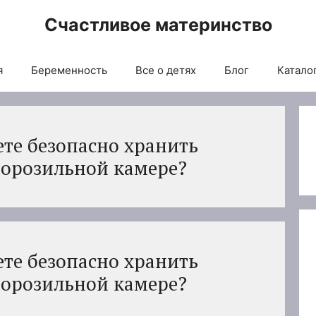
Счастливое материнство
я
Беременность
Все о детях
Блог
Каталог
ете безопасно хранить
орозильной камере?
ете безопасно хранить
орозильной камере?