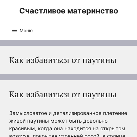
Перейти
Счастливое материнство
к
содержимому
Меню
Как избавиться от паутины
Как избавиться от паутины
Замысловатое и детализированное плетение
живой паутины может быть довольно
красивым, когда она находится на открытом
воздухе, покрытая утренней росой, а солнце