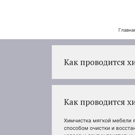
Перейти
к
содержимому
Главна
Как проводится х
Как проводится х
Химчистка мягкой мебели 
способом очистки и восста