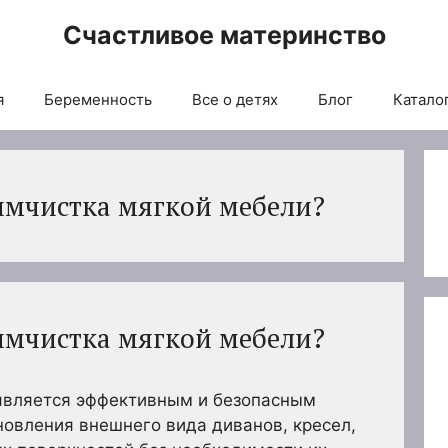
Счастливое материнство
я
Беременность
Все о детях
Блог
Каталог
имчистка мягкой мебели?
имчистка мягкой мебели?
является эффективным и безопасным
новления внешнего вида диванов, кресел,