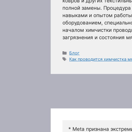
ковров и других текстильн
полной замены. Процедура
навыками и опытом работы
оборудованием, специальн
началом химчистки провод
загрязнения и состояния м
Рубрики
Блог
Метки
Как проводится химчистка м
* Meta признана экстрем