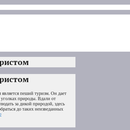
уристом
уристом
 является пеший туризм. Он дает
 уголках природы. Вдали от
людать за дикой природой, здесь
обраться до таких неизведанных
е