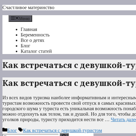
Перейти
Счастливое материнство
к
содержимому
Меню
Главная
Беременность
Все о детях
Блог
Каталог статей
Как встречаться с девушкой-т
Как встречаться с девушкой-т
Из всех видов туризма наиболее информативным и интересным
туристам возможность провести свой отпуск в самых красивых
городского шума у туриста есть уникальная возможность понаб
можно отдохнуть как телом, так и душой. Но для того, чтобы д
уголков природы, туристу приходится нести все …
Читать дале
Рубрики
Метки
Блог
Как встречаться с девушкой-туристом
Поиск: