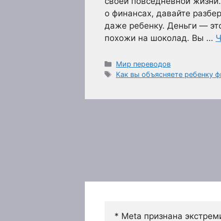
своей повседневной жизни.
о финансах, давайте разбе
даже ребенку. Деньги — эт
похожи на шоколад. Вы …
Ч
Рубрики
Мир переводов
Метки
Как вы объясняете ребенку 
* Meta признана экстрем