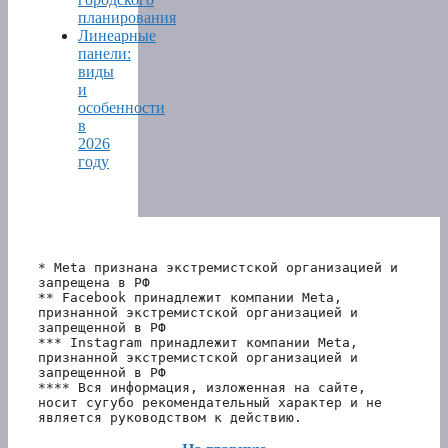
планирования
Линеарные
панели:
виды
и
особенности
в
2026
году
* Meta признана экстремистской организацией и 
запрещена в РФ
** Facebook принадлежит компании Meta, 
признанной экстремистской организацией и 
запрещенной в РФ
*** Instagram принадлежит компании Meta, 
признанной экстремистской организацией и 
запрещенной в РФ 
**** Вся информация, изложенная на сайте, 
носит сугубо рекомендательный характер и не 
является руководством к действию.