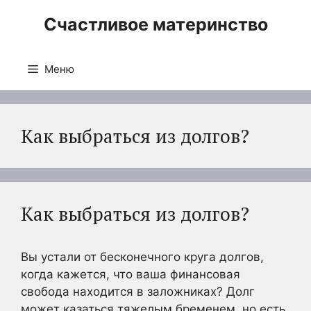
Перейти
Счастливое материнство
к
содержимому
Меню
Как выбраться из долгов?
Как выбраться из долгов?
Вы устали от бесконечного круга долгов,
когда кажется, что ваша финансовая
свобода находится в заложниках? Долг
может казаться тяжелым бременем, но есть