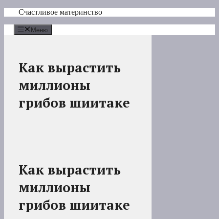
Перейти
Счастливое материнство
к
содержимому
Меню
Как вырастить
миллионы
грибов шиитаке
Как вырастить
миллионы
грибов шиитаке