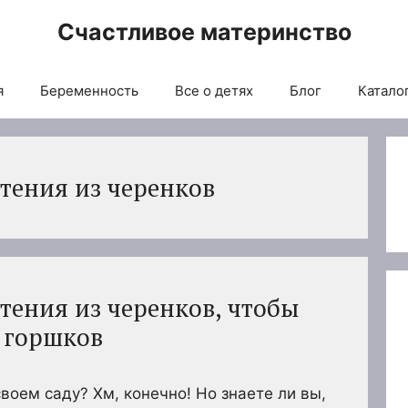
Счастливое материнство
я
Беременность
Все о детях
Блог
Каталог
тения из черенков
тения из черенков, чтобы
 горшков
воем саду? Хм, конечно! Но знаете ли вы,