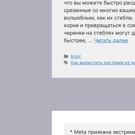
что вы можете быстро расш
срезанные со многих ваших
волшебным, как их стебли, 
корни и превращаться в со
черенки на стеблях могут 
быстрее, …
Читать далее
Рубрики
Блог
Метки
Как вырастить растения из ч
* Meta признана экстрем