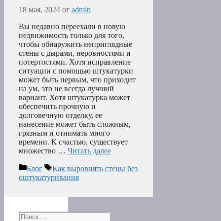
18 мая, 2024
от
admin
Вы недавно переехали в новую
недвижимость только для того,
чтобы обнаружить неприглядные
стены с дырами, неровностями и
потертостями. Хотя исправление
ситуации с помощью штукатурки
может быть первым, что приходит
на ум, это не всегда лучший
вариант. Хотя штукатурка может
обеспечить прочную и
долговечную отделку, ее
нанесение может быть сложным,
грязным и отнимать много
времени. К счастью, существует
множество …
Читать далее
Рубрики
Метки
Блог
Как выровнять стены без
оштукатуривания
Поиск: