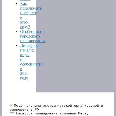
Как
подключить
интернет
в
этом
году?
Особенности
городского
планирования
Линеарные
панели:
виды
и
особенности
в
2026
году
* Meta признана экстремистской организацией и 
запрещена в РФ
** Facebook принадлежит компании Meta, 