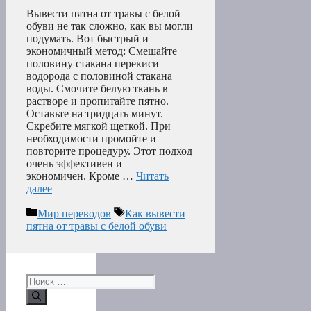
Вывести пятна от травы с белой
обуви не так сложно, как вы могли
подумать. Вот быстрый и
экономичный метод: Смешайте
половину стакана перекиси
водорода с половиной стакана
воды. Смочите белую ткань в
растворе и пропитайте пятно.
Оставьте на тридцать минут.
Скребите мягкой щеткой. При
необходимости промойте и
повторите процедуру. Этот подход
очень эффективен и
экономичен. Кроме …
Читать
далее
Рубрики
Метки
Мир переводов
Как вывести
пятна от травы с белой обуви
Поиск: