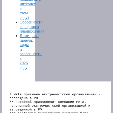
интернет
в
этом
году?
Особенности
городского
планирования
Линеарные
панели:
виды
и
особенности
в
2026
году
* Meta признана экстремистской организацией и 
запрещена в РФ
** Facebook принадлежит компании Meta, 
признанной экстремистской организацией и 
запрещенной в РФ