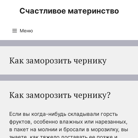
Перейти
Счастливое материнство
к
содержимому
Меню
Как заморозить чернику
Как заморозить чернику?
Если вы когда-нибудь складывали горсть
фруктов, особенно влажных или нарезанных,
в пакет на молнии и бросали в морозилку, вы
знаете, как тяжело доставать ее позже и