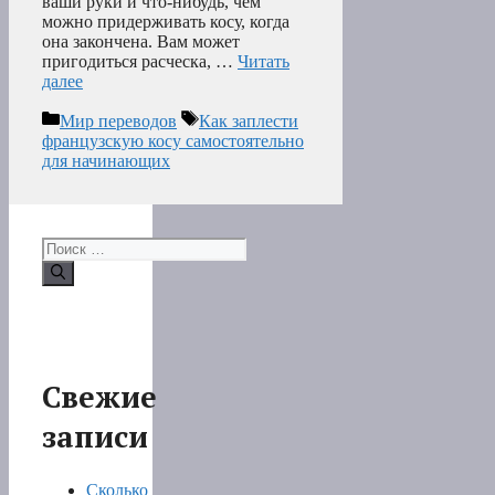
ваши руки и что-нибудь, чем
можно придерживать косу, когда
она закончена. Вам может
пригодиться расческа, …
Читать
далее
Рубрики
Метки
Мир переводов
Как заплести
французскую косу самостоятельно
для начинающих
Поиск:
Свежие
записи
Сколько