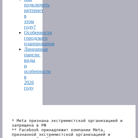
подключить
интернет
в
этом
году?
Особенности
городского
планирования
Линеарные
панели:
виды
и
особенности
в
2026
году
* Meta признана экстремистской организацией и 
запрещена в РФ
** Facebook принадлежит компании Meta, 
признанной экстремистской организацией и 