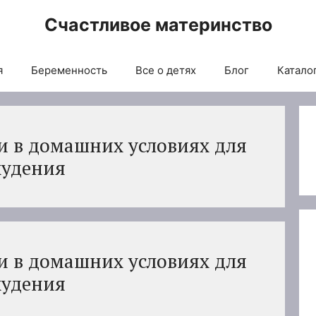
Счастливое материнство
я
Беременность
Все о детях
Блог
Каталог
 в домашних условиях для
худения
 в домашних условиях для
худения