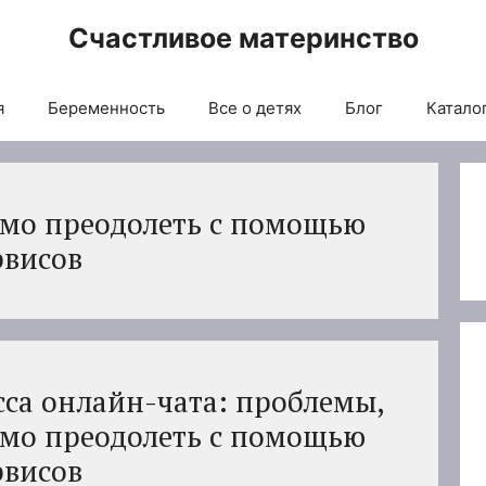
Счастливое материнство
я
Беременность
Все о детях
Блог
Каталог
мо преодолеть с помощью
рвисов
сса онлайн-чата: проблемы,
мо преодолеть с помощью
рвисов