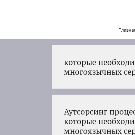
Перейти
к
содержимому
Главна
которые необходи
многоязычных се
Аутсорсинг проце
которые необходи
многоязычных се