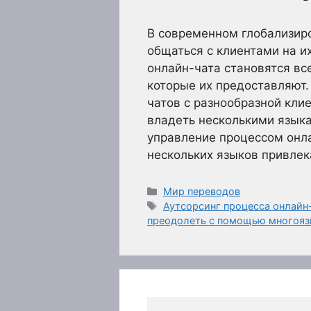
В современном глобализи
общаться с клиентами на их
онлайн-чата становятся вс
которые их предоставляют.
чатов с разнообразной кли
владеть несколькими язык
управление процессом онл
нескольких языков привле
Рубрики
Мир переводов
Метки
Аутсорсинг процесса онлайн
преодолеть с помощью многояз