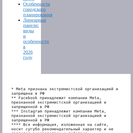
Особенности
городского
планирования
Линеарные
панели:
виды
и
особенности
в
2026
году
* Meta признана экстремистской организацией и 
запрещена в РФ
** Facebook принадлежит компании Meta, 
признанной экстремистской организацией и 
запрещенной в РФ
*** Instagram принадлежит компании Meta, 
признанной экстремистской организацией и 
запрещенной в РФ 
**** Вся информация, изложенная на сайте, 
носит сугубо рекомендательный характер и не 