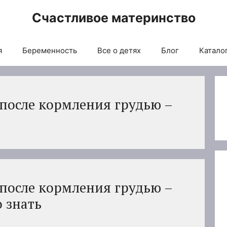
Счастливое материнство
я
Беременность
Все о детях
Блог
Каталог
после кормления грудью –
после кормления грудью –
о знать