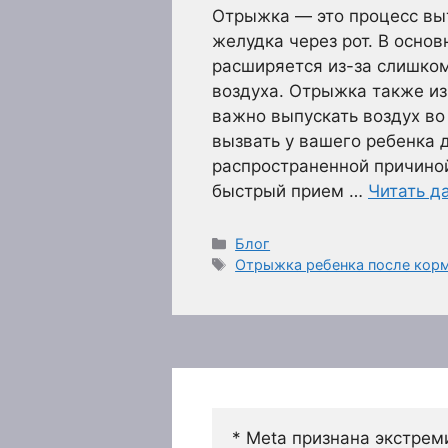
Отрыжка — это процесс выт
желудка через рот. В основ
расширяется из-за слишко
воздуха. Отрыжка также из
важно выпускать воздух во
вызвать у вашего ребенка 
распространенной причино
быстрый прием …
Читать д
Рубрики
Блог
Метки
Отрыжка ребенка после корм
* Meta признана экстрем