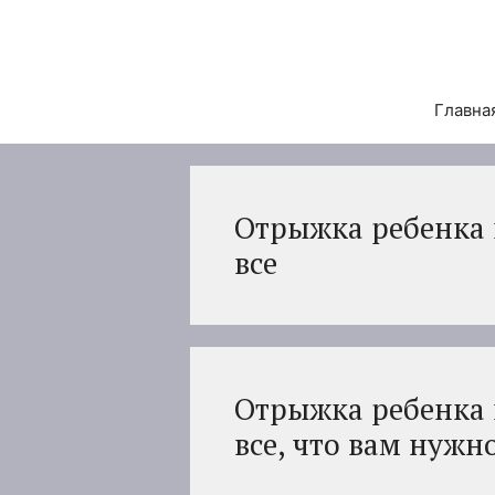
Перейти
к
содержимому
Главна
Отрыжка ребенка 
все
Отрыжка ребенка 
все, что вам нужн