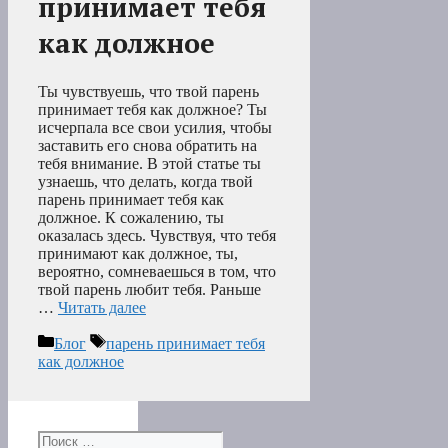
принимает тебя
как должное
Ты чувствуешь, что твой парень
принимает тебя как должное? Ты
исчерпала все свои усилия, чтобы
заставить его снова обратить на
тебя внимание. В этой статье ты
узнаешь, что делать, когда твой
парень принимает тебя как
должное. К сожалению, ты
оказалась здесь. Чувствуя, что тебя
принимают как должное, ты,
вероятно, сомневаешься в том, что
твой парень любит тебя. Раньше
…
Читать далее
Рубрики
Метки
Блог
парень принимает тебя
как должное
Поиск: