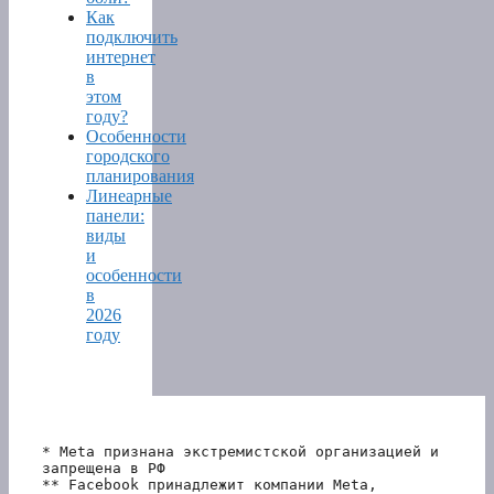
Как
подключить
интернет
в
этом
году?
Особенности
городского
планирования
Линеарные
панели:
виды
и
особенности
в
2026
году
* Meta признана экстремистской организацией и 
запрещена в РФ
** Facebook принадлежит компании Meta, 