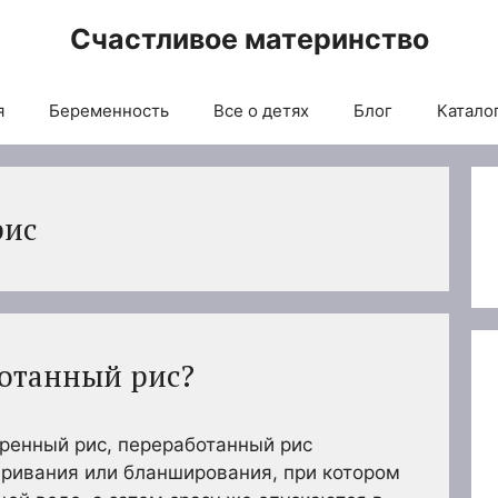
Счастливое материнство
я
Беременность
Все о детях
Блог
Каталог
рис
ботанный рис?
ренный рис, переработанный рис
аривания или бланширования, при котором