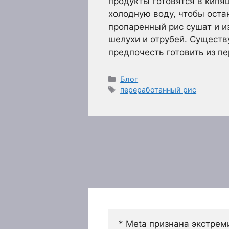
продукты готовятся в кипя
холодную воду, чтобы оста
пропаренный рис сушат и и
шелухи и отрубей. Существ
предпочесть готовить из п
Рубрики
Блог
Метки
переработанный рис
* Meta признана экстрем