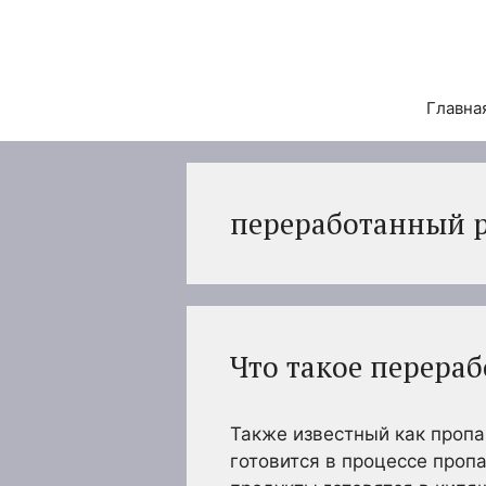
Перейти
к
содержимому
Главна
переработанный 
Что такое перера
Также известный как пропа
готовится в процессе проп