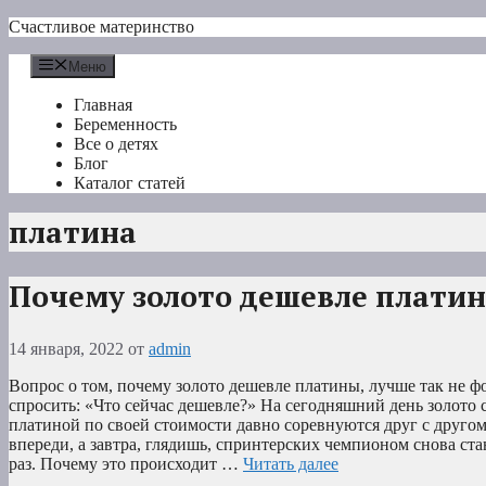
Перейти
Счастливое материнство
к
содержимому
Меню
Главная
Беременность
Все о детях
Блог
Каталог статей
платина
Почему золото дешевле плати
14 января, 2022
от
admin
Вопрос о том, почему золото дешевле платины, лучше так не ф
спросить: «Что сейчас дешевле?» На сегодняшний день золото с
платиной по своей стоимости давно соревнуются друг с другом
впереди, а завтра, глядишь, спринтерских чемпионом снова ста
раз. Почему это происходит …
Читать далее