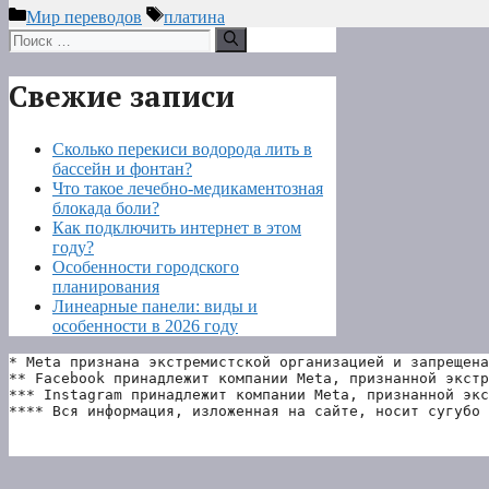
Рубрики
Метки
Мир переводов
платина
Поиск:
Свежие записи
Сколько перекиси водорода лить в
бассейн и фонтан?
Что такое лечебно-медикаментозная
блокада боли?
Как подключить интернет в этом
году?
Особенности городского
планирования
Линеарные панели: виды и
особенности в 2026 году
* Meta признана экстремистской организацией и запрещена
** Facebook принадлежит компании Meta, признанной экстр
*** Instagram принадлежит компании Meta, признанной экс
**** Вся информация, изложенная на сайте, носит сугубо 