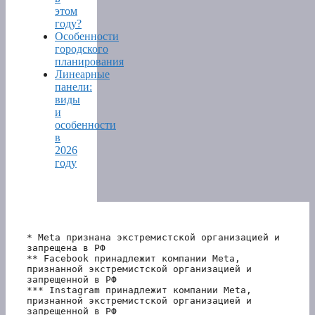
этом
году?
Особенности
городского
планирования
Линеарные
панели:
виды
и
особенности
в
2026
году
* Meta признана экстремистской организацией и 
запрещена в РФ
** Facebook принадлежит компании Meta, 
признанной экстремистской организацией и 
запрещенной в РФ
*** Instagram принадлежит компании Meta, 
признанной экстремистской организацией и 
запрещенной в РФ 