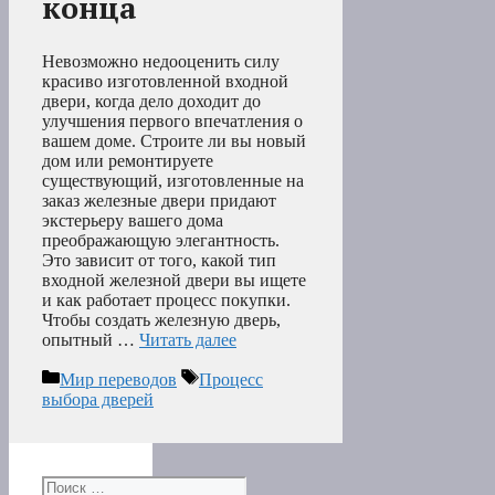
конца
Невозможно недооценить силу
красиво изготовленной входной
двери, когда дело доходит до
улучшения первого впечатления о
вашем доме. Строите ли вы новый
дом или ремонтируете
существующий, изготовленные на
заказ железные двери придают
экстерьеру вашего дома
преображающую элегантность.
Это зависит от того, какой тип
входной железной двери вы ищете
и как работает процесс покупки.
Чтобы создать железную дверь,
опытный …
Читать далее
Рубрики
Метки
Мир переводов
Процесс
выбора дверей
Поиск: