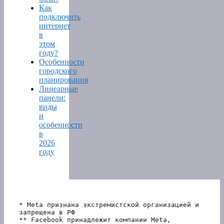
Как
подключить
интернет
в
этом
году?
Особенности
городского
планирования
Линеарные
панели:
виды
и
особенности
в
2026
году
* Meta признана экстремистской организацией и 
запрещена в РФ
** Facebook принадлежит компании Meta, 