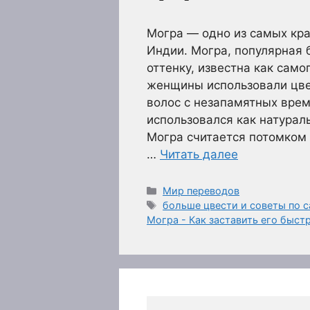
Могра — одно из самых кр
Индии. Могра, популярная
оттенку, известна как само
женщины использовали цве
волос с незапамятных вре
использовался как натурал
Могра считается потомком 
…
Читать далее
Рубрики
Мир переводов
Метки
больше цвести и советы по 
Могра - Как заставить его быст