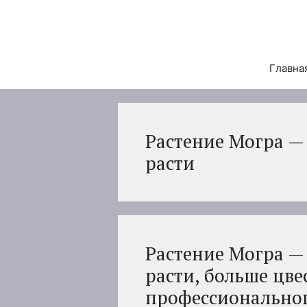
Перейти
к
содержимому
Главна
Растение Могра — 
расти
Растение Могра — 
расти, больше цве
профессиональног