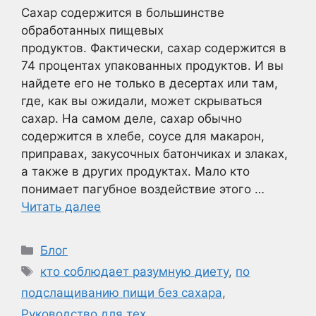
Сахар содержится в большинстве
обработанных пищевых
продуктов. Фактически, сахар содержится в
74 процентах упакованных продуктов. И вы
найдете его не только в десертах или там,
где, как вы ожидали, может скрываться
сахар. На самом деле, сахар обычно
содержится в хлебе, соусе для макарон,
приправах, закусочных батончиках и злаках,
а также в других продуктах. Мало кто
понимает пагубное воздействие этого …
Читать далее
Рубрики
Блог
Метки
кто соблюдает разумную диету
,
по
подслащиванию пищи без сахара
,
Руководство для тех