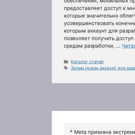
обеспечения, мобильных п
предоставляет доступ к мн
которые значительно облег
усовершенствовать конечн
которым аккаунт для разра
позволяет получить доступ
средам разработки, …
Чита
Рубрики
Каталог статей
Метки
Зачем нужен аккаунт для раз
* Meta признана экстрем