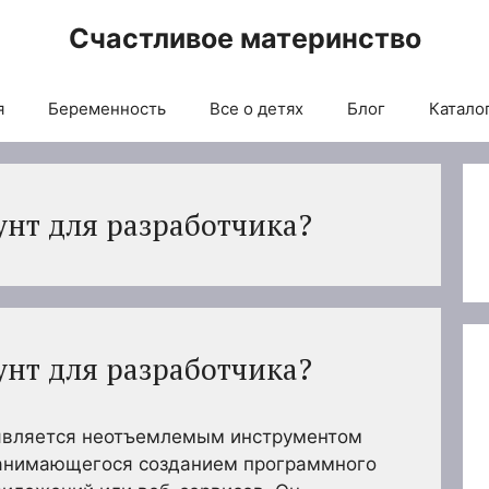
Счастливое материнство
я
Беременность
Все о детях
Блог
Каталог
унт для разработчика?
унт для разработчика?
 является неотъемлемым инструментом
занимающегося созданием программного