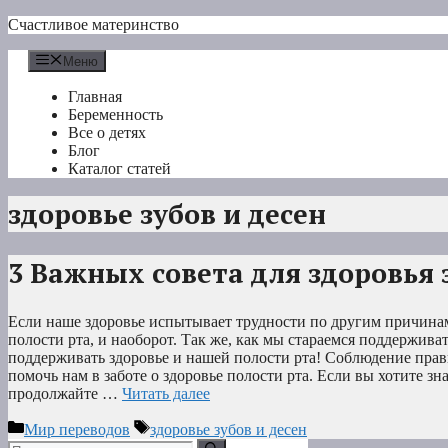
Перейти
Счастливое материнство
к
содержимому
Меню
Главная
Беременность
Все о детях
Блог
Каталог статей
здоровье зубов и десен
3 Важных совета для здоровья 
Если наше здоровье испытывает трудности по другим причинам
полости рта, и наоборот. Так же, как мы стараемся поддержива
поддерживать здоровье и нашей полости рта! Соблюдение прав
помочь нам в заботе о здоровье полости рта. Если вы хотите зн
продолжайте …
Читать далее
Рубрики
Метки
Мир переводов
здоровье зубов и десен
Поиск: