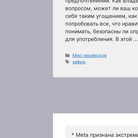
предпочтениями. Как владе
вопросом, может ли ваш ко
себя таким угощением, как
попробовать все, что нрав
понимать, безопасны ли оп
для употребления. В этой 
Рубрики
Мир переводов
Метки
зефир
* Meta признана экстрем