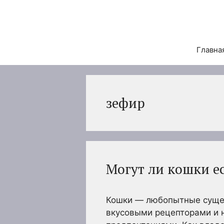
Перейти
к
содержимому
Главна
зефир
Могут ли кошки е
Кошки — любопытные сущес
вкусовыми рецепторами и 