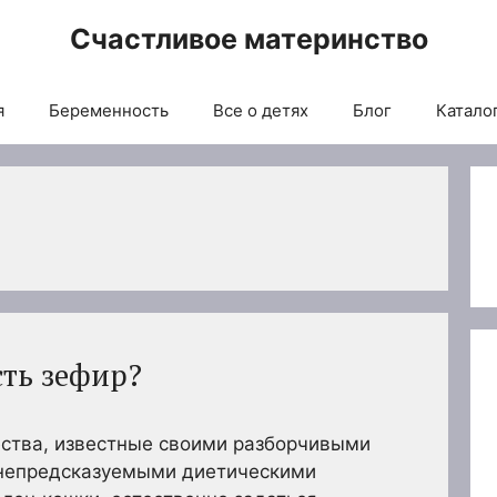
Счастливое материнство
я
Беременность
Все о детях
Блог
Каталог
сть зефир?
тва, известные своими разборчивыми
непредсказуемыми диетическими