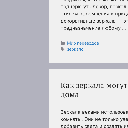
подчеркнуть декор, поскол
стилем оформления и прида
декоративные зеркала — эт
предназначение любому …
Рубрики
Мир переводов
Метки
зеркало
Как зеркала могу
дома
Зеркала веками использова
комнаты. Они не только ув
добавить света и создать 