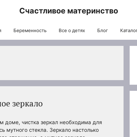
Счастливое материнство
я
Беременность
Все о детях
Блог
Каталог
ное зеркало
ем доме, чистка зеркал необходима для
ось мутного стекла. Зеркало настолько