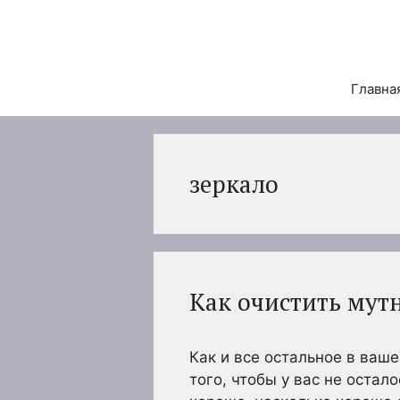
Перейти
к
содержимому
Главна
зеркало
Как очистить мут
Как и все остальное в ваш
того, чтобы у вас не остал