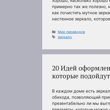
хорошо, насколько хорошо 
примерно так же полезно, к
как почистить мутное зерка
настенное зеркало, которо
Рубрики
Мир переводов
Метки
зеркало
20 Идей оформлен
которые подойдут
В каждом доме есть зеркал
обихода, позволяющий прин
презентабельно ли мы выг
предметы, которые можно и