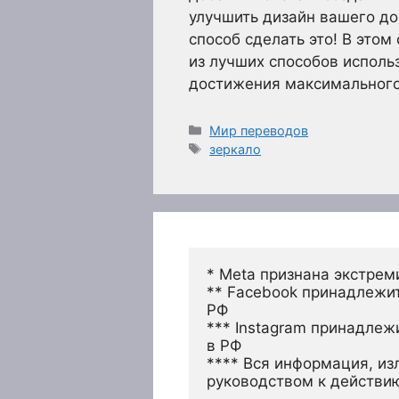
улучшить дизайн вашего до
способ сделать это! В это
из лучших способов исполь
достижения максимального
Рубрики
Мир переводов
Метки
зеркало
* Meta признана экстрем
** Facebook принадлежит
РФ
*** Instagram принадлеж
в РФ 
**** Вся информация, из
руководством к действи