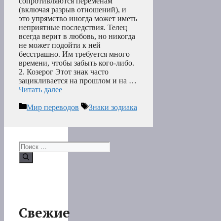
сопротивляются переменам
(включая разрыв отношений), и
это упрямство иногда может иметь
неприятные последствия. Телец
всегда верит в любовь, но никогда
не может подойти к ней
бесстрашно. Им требуется много
времени, чтобы забыть кого-либо.
2. Козерог Этот знак часто
зацикливается на прошлом и на …
Читать далее
Рубрики
Метки
Мир переводов
Знаки зодиака
Поиск:
Свежие