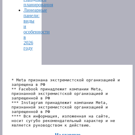
планирования
Линеарные
панели:
виды
и
особенности
в
2026
году
* Meta признана экстремистской организацией и 
запрещена в РФ
** Facebook принадлежит компании Meta, 
признанной экстремистской организацией и 
запрещенной в РФ
*** Instagram принадлежит компании Meta, 
признанной экстремистской организацией и 
запрещенной в РФ 
**** Вся информация, изложенная на сайте, 
носит сугубо рекомендательный характер и не 
является руководством к действию.
На главную