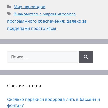
Рубрики
Мир переводов
Метки
Знакомство с миром игрового
программного обеспечения: далеко за
пределами просто игры
Поиск:
Свежие записи
Сколько перекиси водорода лить в бассейн и
фонтан?