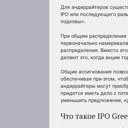
Для андеррайтеров существ
IPO или последующего раз
подковы».
При общем распределении у
первоначально намеревалас
распределения. Вместо это
делают это, когда акции т
Общие ассигнования позво
обеспечивая при этом, что
андеррайтеры могут приобр
придется иметь дело с пот
уменьшить предложение, ку
Что такое IPO Gre