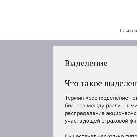
Перейти
к
содержимому
Главна
Выделение
Что такое выделе
Термин «распределение» о
бизнесе между различными
распределение акционерног
участвующей страховой фир
Существует несколько типо