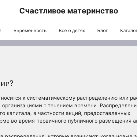
Счастливое материнство
я
Беременность
Все о детях
Блог
Каталог
ние?
тносится к систематическому распределению или ра
 организациями с течением времени. Распределени
о капитала, в частности акций, предоставленных
ме во время первичного публичного размещения ак
в распределения, которые возникают, когда новые 