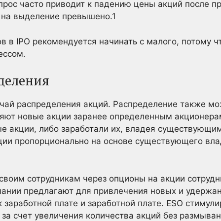
спрос часто приводит к падению цены акций после пр
е на выделение превышено.
1
 в IPO рекомендуется начинать с малого, потому ч
ессом.
деления
чай распределения акций. Распределение также мож
яют новые акции заранее определенным акционерам
ые акции, либо заработали их, владея существующи
ции пропорционально на основе существующего вла
воим сотрудникам через опционы на акции сотрудн
пании предлагают для привлечения новых и удерж
к заработной плате и заработной плате. ESO стимули
а счет увеличения количества акций без размыван