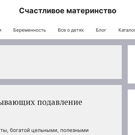
Счастливое материнство
я
Беременность
Все о детях
Блог
Каталог
зывающих подавление
ты, богатой цельными, полезными