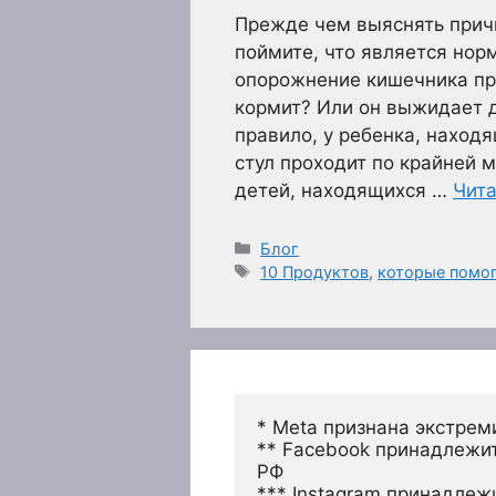
Прежде чем выяснять прич
поймите, что является нор
опорожнение кишечника про
кормит? Или он выжидает 
правило, у ребенка, наход
стул проходит по крайней м
детей, находящихся …
Чита
Рубрики
Блог
Метки
10 Продуктов
,
которые помог
* Meta признана экстрем
** Facebook принадлежит
РФ
*** Instagram принадлеж