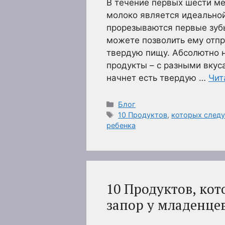
В течение первых шести м
молоко является идеально
прорезываются первые зубы
можете позволить ему отпр
твердую пищу. Абсолютно 
продукты – с разными вкус
начнет есть твердую …
Чит
Рубрики
Блог
Метки
10 Продуктов
,
которых следу
ребенка
10 Продуктов, кот
запор у младенце