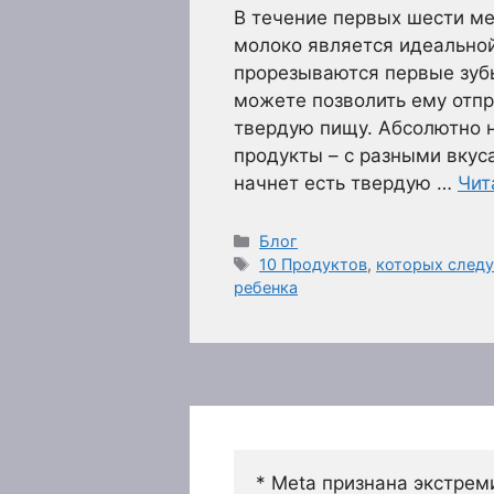
В течение первых шести м
молоко является идеально
прорезываются первые зубы
можете позволить ему отпр
твердую пищу. Абсолютно 
продукты – с разными вкус
начнет есть твердую …
Чит
Рубрики
Блог
Метки
10 Продуктов
,
которых следу
ребенка
* Meta признана экстрем