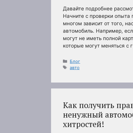
Давайте подробнее рассмо
Начните с проверки опыта п
многом зависит от того, на
автомобиль. Например, если
могут не иметь полной кар
которые могут меняться с 
Рубрики
Блог
Метки
авто
Как получить пра
ненужный автомоб
хитростей!