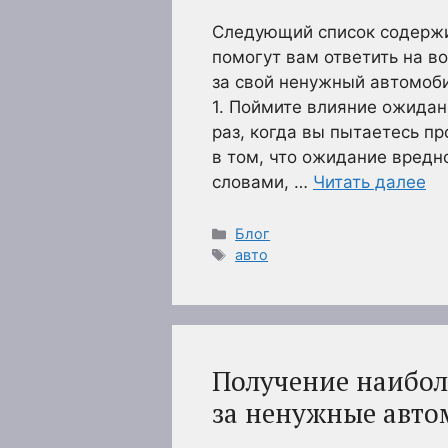
Следующий список содержит
помогут вам ответить на во
за свой ненужный автомоб
1. Поймите влияние ожидан
раз, когда вы пытаетесь п
в том, что ожидание вредн
словами, …
Читать далее
Рубрики
Блог
Метки
авто
Получение наибол
за ненужные автом