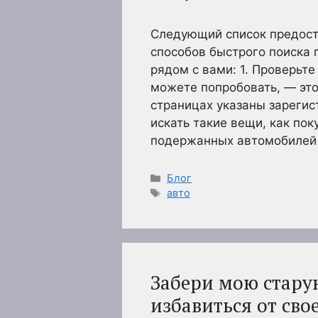
Следующий список предост
способов быстрого поиска
рядом с вами: 1. Проверьт
можете попробовать, — это
страницах указаны зареги
искать такие вещи, как по
подержанных автомобилей
Рубрики
Блог
Метки
авто
Забери мою стару
избавиться от св