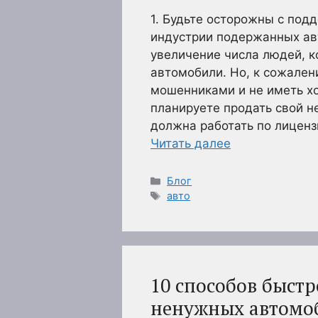
1. Будьте осторожны с под
индустрии подержанных ав
увеличение числа людей, 
автомобили. Но, к сожален
мошенниками и не иметь х
планируете продать свой н
должна работать по лиценз
Читать далее
Рубрики
Блог
Метки
авто
10 способов быст
ненужных автомо