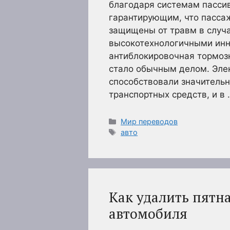
благодаря системам пассив
гарантирующим, что пасса
защищены от травм в случае
высокотехнологичными инн
антиблокировочная тормозн
стало обычным делом. Эле
способствовали значительн
транспортных средств, и в
Рубрики
Мир переводов
Метки
авто
Как удалить пятна
автомобиля