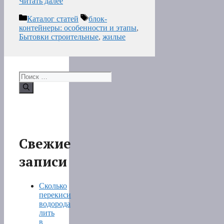
Читать далее
Рубрики
Метки
Каталог статей
блок-
контейнеры: особенности и этапы
,
Бытовки строительные
,
жилые
Поиск:
Свежие
записи
Сколько
перекиси
водорода
лить
в