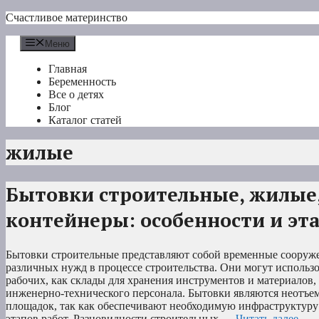
Перейти
Счастливое материнство
к
содержимому
Меню
Главная
Беременность
Все о детях
Блог
Каталог статей
жилые
Бытовки строительные, жилые,
контейнеры: особенности и эт
Бытовки строительные представляют собой временные сооруже
различных нужд в процессе строительства. Они могут использ
рабочих, как склады для хранения инструментов и материалов,
инженерно-технического персонала. Бытовки являются неотъе
площадок, так как обеспечивают необходимую инфраструктуру
этапов работ. Разновидности строительных …
Читать далее