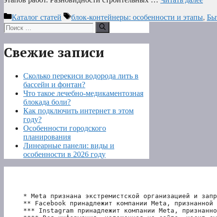
Рубрики
Метки
Каталог статей
блок-контейнеры: особенности и этапы
,
Бы
Поиск:
Свежие записи
Сколько перекиси водорода лить в
бассейн и фонтан?
Что такое лечебно-медикаментозная
блокада боли?
Как подключить интернет в этом
году?
Особенности городского
планирования
Линеарные панели: виды и
особенности в 2026 году
* Meta признана экстремистской организацией и запр
** Facebook принадлежит компании Meta, признанной 
*** Instagram принадлежит компании Meta, признанно